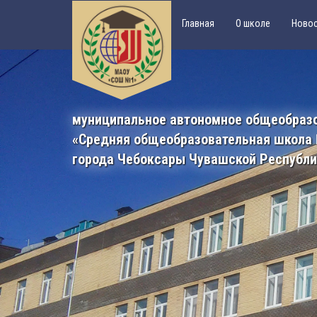
Главная
О школе
Ново
муниципальное автономное общеобраз
«Средняя общеобразовательная школа
города Чебоксары Чувашской Республ