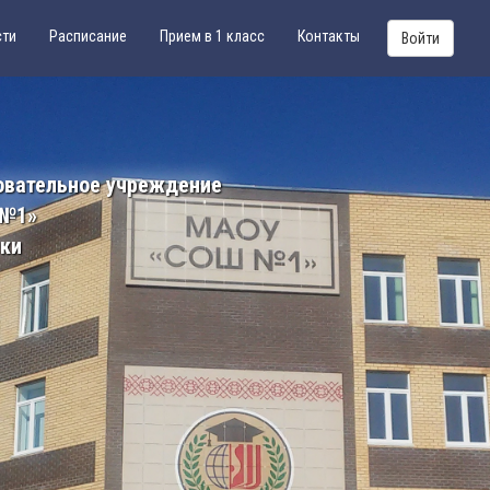
сти
Расписание
Прием в 1 класс
Контакты
Войти
овательное учреждение
 №1»
ики