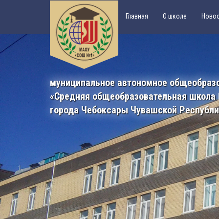
Главная
О школе
Ново
муниципальное автономное общеобраз
«Средняя общеобразовательная школа
города Чебоксары Чувашской Республ