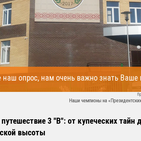
 наш опрос, нам очень важно знать Ваше
П
Наши чемпионы на «Президентских
путешествие 3 "В": от купеческих тайн 
ской высоты