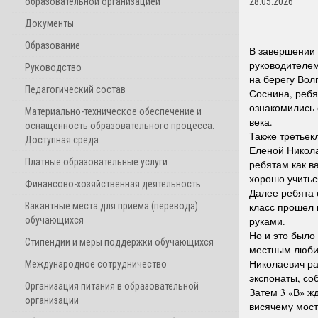
образовательной организацией
28.05.2026
Документы
Образование
В завершении 
руководителем
Руководство
на берегу Вол
Педагогический состав
Соснина, ребя
ознакомились 
Материально-техническое обеспечение и
века.
оснащенность образовательного процесса.
Также третьек
Доступная среда
Еленой Никола
Платные образовательные услуги
ребятам как в
хорошо учитьс
Финансово-хозяйственная деятельность
Далее ребята 
Вакантные места для приёма (перевода)
класс прошел 
обучающихся
руками.
Но и это было
Стипендии и меры поддержки обучающихся
местным люби
Николаевич ра
Международное сотрудничество
экспонаты, со
Организация питания в образовательной
Затем 3 «В» ж
организации
висячему мост