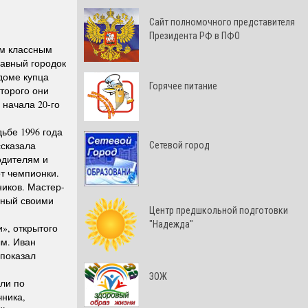
Cайт полномочного представителя
Президента РФ в ПФО
им классным
лавный городок
доме купца
Горячее питание
торого они
 начала 20-го
ьбе 1996 года
ссказала
Сетевой город
одителям и
т чемпионки.
ников. Мастер-
анный своими
Центр предшкольной подготовки
"Надежда"
», открытого
м. Иван
 показал
ЗОЖ
или по
чника,