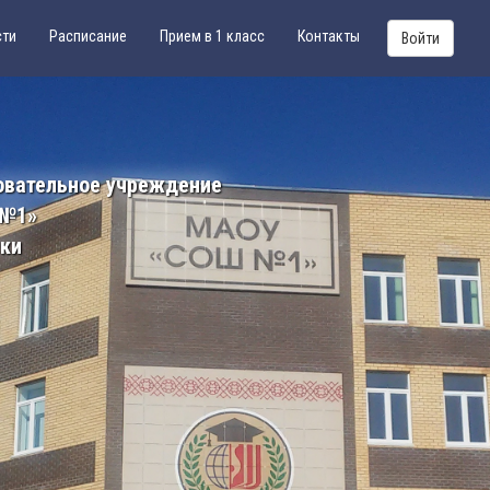
сти
Расписание
Прием в 1 класс
Контакты
Войти
овательное учреждение
 №1»
ики