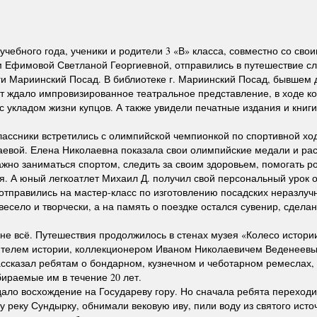
учебного года, ученики и родители 3 «В» класса, совместно со сво
 Ефимовой Светланой Георгиевной, отправились в путешествие с
ги Мариинский Посад. В библиотеке г. Мариинский Посад, бывшем 
т ждало импровизированное театральное представление, в ходе ко
с укладом жизни купцов. А также увидели печатные издания и книги
лассники встретились с олимпийской чемпионкой по спортивной ход
евой. Елена Николаевна показала свои олимпийские медали и ра
ажно заниматься спортом, следить за своим здоровьем, помогать р
я. А юный легкоатлет Михаил Д. получил свой персональный урок о
отправились на мастер-класс по изготовлению посадских неразлуч
весело и творчески, а на память о поездке остался сувенир, сдел
 не всё. Путешествия продолжилось в стенах музея «Колесо истории
телем истории, коллекционером Иваном Николаевичем Веденеевы
ссказал ребятам о бондарном, кузнечном и чеботарном ремеслах,
бираемые им в течение 20 лет.
дало восхождение на Государеву гору. Но сначала ребята переход
у реку Сундырку, обнимали вековую иву, пили воду из святого исто