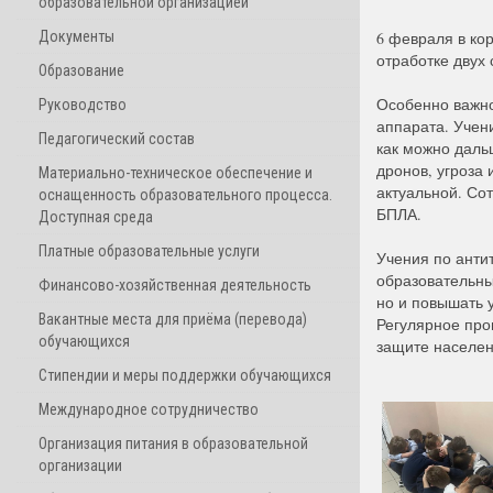
образовательной организацией
Документы
6 февраля в ко
отработке двух
Образование
Особенно важно
Руководство
аппарата. Учен
Педагогический состав
как можно даль
дронов, угроза 
Материально-техническое обеспечение и
актуальной. Со
оснащенность образовательного процесса.
БПЛА.
Доступная среда
Платные образовательные услуги
Учения по анти
образовательны
Финансово-хозяйственная деятельность
но и повышать 
Вакантные места для приёма (перевода)
Регулярное про
обучающихся
защите населен
Стипендии и меры поддержки обучающихся
Международное сотрудничество
Организация питания в образовательной
организации