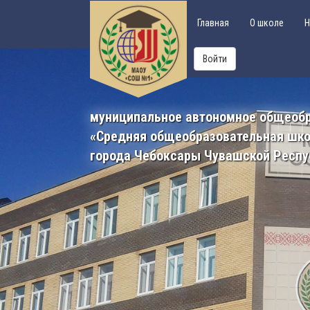
Главная
О школе
Н
Войти
муниципальное автономное общеоб
«Средняя общеобразовательная шк
города Чебоксары Чувашской Респу