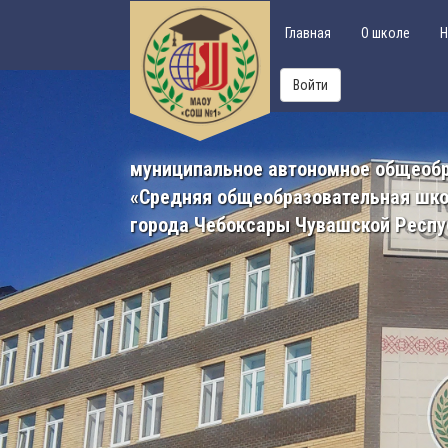
Главная
О школе
Н
Войти
муниципальное автономное общеоб
«Средняя общеобразовательная шк
города Чебоксары Чувашской Респу