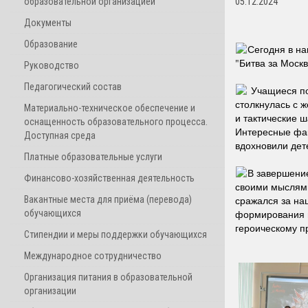
образовательной организацией
05.12.2024
Документы
Образование
Сегодня в н
"Битва за Москв
Руководство
Педагогический состав
Учащиеся пог
столкнулась с 
Материально-техническое обеспечение и
и тактические 
оснащенность образовательного процесса.
Интересные фак
Доступная среда
вдохновили дет
Платные образовательные услуги
В завершени
Финансово-хозяйственная деятельность
своими мыслями
Вакантные места для приёма (перевода)
сражался за на
обучающихся
формирования и
героическому п
Стипендии и меры поддержки обучающихся
Международное сотрудничество
Организация питания в образовательной
организации