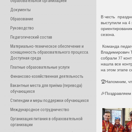
образовательной организацией
Документы
В честь праздн
Образование
выступили на 4 
Руководство
ориентированию
сезона.
Педагогический состав
Команда педаго
Материально-техническое обеспечение и
Владимирович Т
оснащенность образовательного процесса.
собрали 37 конт
Доступная среда
нашла все конт
Платные образовательные услуги
на этом этапе 
Финансово-хозяйственная деятельность
🏆Напомним, чт
Вакантные места для приёма (перевода)
обучающихся
🎉Поздравляем 
Стипендии и меры поддержки обучающихся
Международное сотрудничество
Организация питания в образовательной
организации