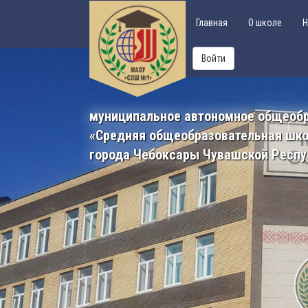
Главная
О школе
Н
Войти
муниципальное автономное общеоб
«Средняя общеобразовательная шк
города Чебоксары Чувашской Респу