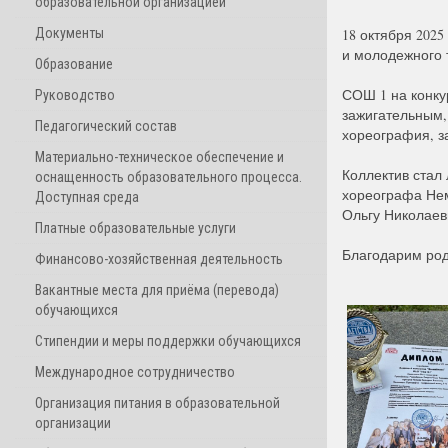
образовательной организацией
Документы
18 октября 202
и молодежного
Образование
СОШ 1 на конку
Руководство
зажигательным,
Педагогический состав
хореография, з
Материально-техническое обеспечение и
Коллектив стал
оснащенность образовательного процесса.
хореографа Нем
Доступная среда
Ольгу Николае
Платные образовательные услуги
Благодарим род
Финансово-хозяйственная деятельность
Вакантные места для приёма (перевода)
обучающихся
Стипендии и меры поддержки обучающихся
Международное сотрудничество
Организация питания в образовательной
организации