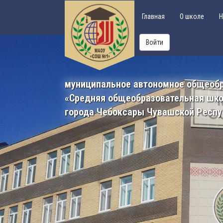
Главная
О школе
Н
Войти
муниципальное автономное общеоб
«Средняя общеобразовательная шк
города Чебоксары Чувашской Респу