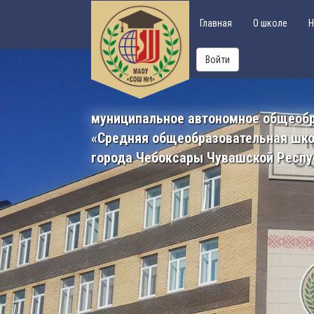
Главная
О школе
Н
Войти
муниципальное автономное общеоб
«Средняя общеобразовательная шк
города Чебоксары Чувашской Респу