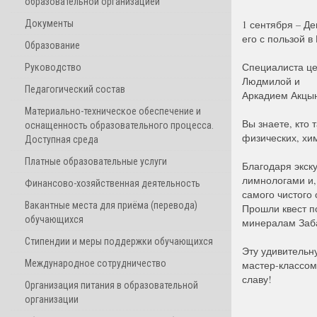
образовательной организацией
Документы
1 сентября – Д
его с пользой в
Образование
Специалиста це
Руководство
Людмилой и
Педагогический состав
Аркадием Акцы
Материально-техническое обеспечение и
Вы знаете, кто 
оснащенность образовательного процесса.
физических, хи
Доступная среда
Платные образовательные услуги
Благодаря экск
лимнологами и,
Финансово-хозяйственная деятельность
самого чистого
Вакантные места для приёма (перевода)
Прошли квест п
обучающихся
минералам Заба
Стипендии и меры поддержки обучающихся
Эту удивительн
Международное сотрудничество
мастер-классом
славу!
Организация питания в образовательной
организации