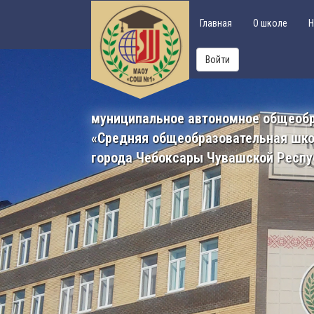
Главная
О школе
Н
Войти
муниципальное автономное общеоб
«Средняя общеобразовательная шк
города Чебоксары Чувашской Респу