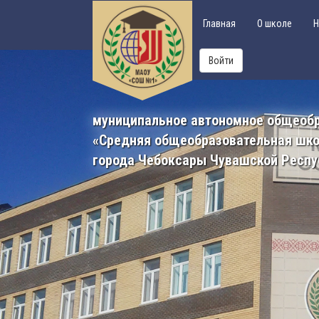
Главная
О школе
Н
Войти
муниципальное автономное общеоб
«Средняя общеобразовательная шк
города Чебоксары Чувашской Респу