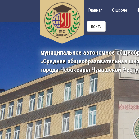
Главная
О школе
Н
Войти
муниципальное автономное общеоб
«Средняя общеобразовательная шк
города Чебоксары Чувашской Респу