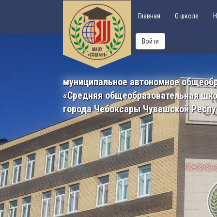
Главная
О школе
Н
Войти
муниципальное автономное общеоб
«Средняя общеобразовательная шк
города Чебоксары Чувашской Респу